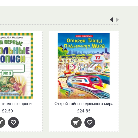
Мои первые школьные прописи. В 4 ч. Ч. 3
Открой тайны подземного мира
£2.50
£24.85