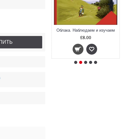
мня своя история
Облака. Наблюдаем и изучаем
£9.70
£8.00
ПИТЬ
в