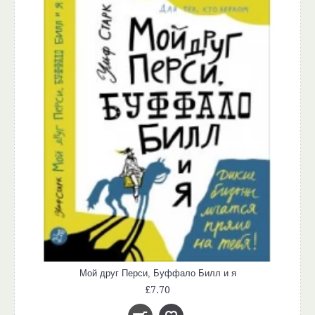
Мой друг Перси, Буффало Билл и я
£7.70