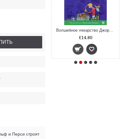
омный крокодил
Волшебное лекарство Джорджа
£14.80
£14.80
ПИТЬ
в
льф и Перси строят