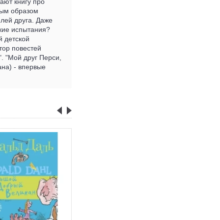
ают книгу про
ным образом
лей друга. Даже
кие испытания?
й детской
тор повестей
. "Мой друг Перси,
ана) - впервые