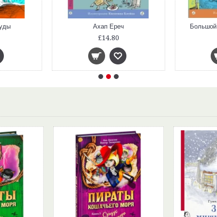
нуды
Ахап Ереч
Большой
£14.80