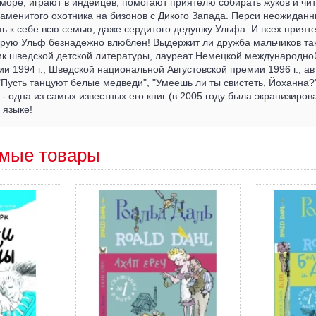
 море, играют в индейцев, помогают приятелю собирать жуков и чит
аменитого охотника на бизонов с Дикого Запада. Перси неожидан
ь к себе всю семью, даже сердитого дедушку Ульфа. И всех прияте
торую Ульф безнадежно влюблен! Выдержит ли дружба мальчиков та
ик шведской детской литературы, лауреат Немецкой международно
и 1994 г., Шведской национальной Августовской премии 1996 г., ав
 "Пусть танцуют белые медведи", "Умеешь ли ты свистеть, Йоханна?"
- одна из самых известных его книг (в 2005 году была экранизиров
 языке!
мые товары