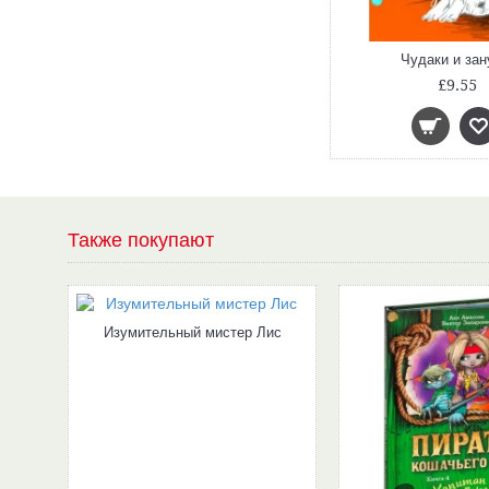
жа
Чарли и большой стеклянный лифт
Чудаки и за
£14.80
£9.55
Также покупают
Изумительный мистер Лис