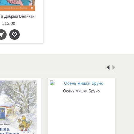
 и Добрый Великан
Полеты в одиночку
£15.30
£14.80
Осень мишки Бруно