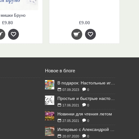
 мишки Бруно
£9.80
£9.00
Новое в блоге
В подарок: Настольные игры для Ваших британских друзей
07.09.2023
0
Простые и быстрые настольные игры
17.06.2021
0
Новинки для чтения летом
27.05.2021
0
Интервью с Александрой Литвиной
20.07.2020
0