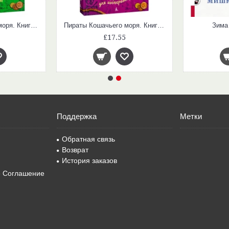
Пираты Кошачьего моря. Книга 4. Капитан Джен
Пираты Кошачьего моря. Книга 5. Сундук для императора
Зима
£17.55
Поддержка
Метки
Обратная связь
Возврат
История заказов
е Соглашение