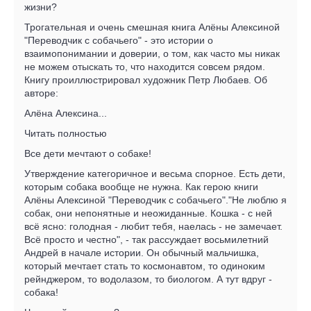
жизни?
Трогательная и очень смешная книга Алёны Алексиной
"Переводчик с собачьего" - это истории о
взаимопонимании и доверии, о том, как часто мы никак
не можем отыскать то, что находится совсем рядом.
Книгу проиллюстрировал художник Петр Любаев. Об
авторе:
Алёна Алексина...
Читать полностью
Все дети мечтают о собаке!
Утверждение категоричное и весьма спорное. Есть дети,
которым собака вообще не нужна. Как герою книги
Алёны Алексиной "Переводчик с собачьего"."Не люблю я
собак, они непонятные и неожиданные. Кошка - с ней
всё ясно: голодная - любит тебя, наелась - не замечает.
Всё просто и честно", - так рассуждает восьмилетний
Андрей в начале истории. Он обычный мальчишка,
который мечтает стать то космонавтом, то одиноким
рейнджером, то водолазом, то биологом. А тут вдруг -
собака!