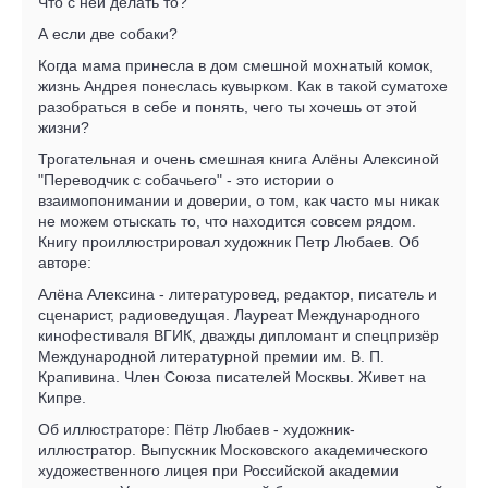
Что с ней делать то?
А если две собаки?
Когда мама принесла в дом смешной мохнатый комок,
жизнь Андрея понеслась кувырком. Как в такой суматохе
разобраться в себе и понять, чего ты хочешь от этой
жизни?
Трогательная и очень смешная книга Алёны Алексиной
"Переводчик с собачьего" - это истории о
взаимопонимании и доверии, о том, как часто мы никак
не можем отыскать то, что находится совсем рядом.
Книгу проиллюстрировал художник Петр Любаев. Об
авторе:
Алёна Алексина - литературовед, редактор, писатель и
сценарист, радиоведущая. Лауреат Международного
кинофестиваля ВГИК, дважды дипломант и спецпризёр
Международной литературной премии им. В. П.
Крапивина. Член Союза писателей Москвы. Живет на
Кипре.
Об иллюстраторе: Пётр Любаев - художник-
иллюстратор. Выпускник Московского академического
художественного лицея при Российской академии