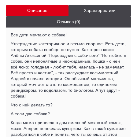
Описание
Характеристики
Отзывов (0)
Все дети мечтают о собаке!
Утверждение категоричное и весьма спорное. Есть дети,
которым собака вообще не нужна. Как герою книги
Алёны Алексиной "Переводчик с собачьего"."Не люблю я
собак, они непонятные и неожиданные. Кошка - с ней
всё ясно: голодная - любит тебя, наелась - не замечает.
Всё просто и честно", - так рассуждает восьмилетний
Андрей в начале истории. Он обычный мальчишка,
который мечтает стать то космонавтом, то одиноким
рейнджером, то водолазом, то биологом. А тут вдруг -
собака!
Что с ней делать то?
А если две собаки?
Когда мама принесла в дом смешной мохнатый комок,
жизнь Андрея понеслась кувырком. Как в такой суматохе
разобраться в себе и понять, чего ты хочешь от этой