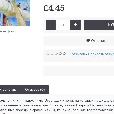
£4.45
-
+
КУ
О чем м
шое фото
Отложить
0 отзывов
Написать отзы
/
ктеристики
Отзывов (0)
ельной книги - парусники. Это ладьи и кочи, на которых наши далё
ли в южные и северные моря. Это созданный Петром Первым морск
ельные победы в сражениях. И, конечно, великие географические