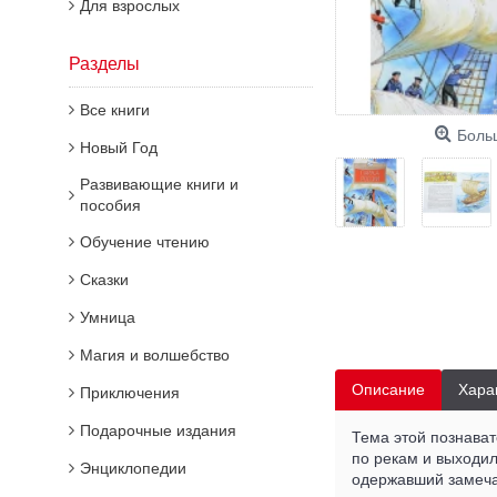
Для взрослых
Разделы
Все книги
Боль
Новый Год
Развивающие книги и
пособия
Обучение чтению
Сказки
Умница
Магия и волшебство
Описание
Хара
Приключения
Подарочные издания
Тема этой познават
по рекам и выходи
Энциклопедии
одержавший замечат