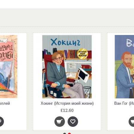
оллей
Хокинг (История моей жизни)
Ван Гог (И
£12.60