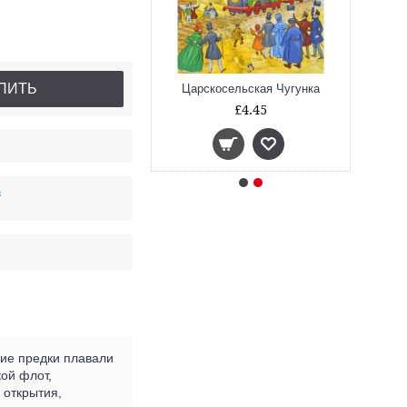
ПИТЬ
олчат башни Кремля?
Царскосельская Чугунка
£4.45
£4.45
в
кие предки плавали
ой флот,
 открытия,