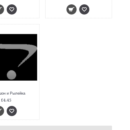
он и Рылейка
£4.45