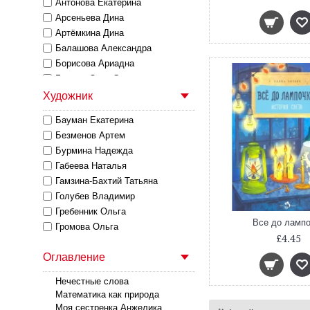
Антонова Екатерина
Арсеньева Дина
Артёмкина Дина
Балашова Александра
Борисова Ариадна
Бундур Олег Семенович
Бурачевская Дина
Художник
Васнецова Алена
Бауман Екатерина
Волкова Наталия
Безменов Артем
Волкова Наталия Геннадьевна
Бурмина Надежда
Волкова Наталия Геннадьевна,
Габеева Наталья
Волков Василий
Гамзина-Бахтий Татьяна
Волкова Наталия Геннадьевна,
Игнатова Анна Сергеевна
Голубев Владимир
Габеева Наталья
Гребенник Ольга
Все до ламп
Герасимова Дарья Сергеевна
Громова Ольга
£4.45
Дворнякова Ольга
Зинько Галина
Оглавление
Егорова Юлия
Колесникова Екатерина
Алексеевна
Журавлева Виктория
Нечестные слова
Колкер Мария
Зверева Е.
Математика как природа
Кондратова Наталия
Иванова Юлия
Моя сестренка Анжелика