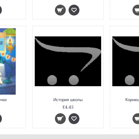
очки
История школы
Корнюш
£4.45