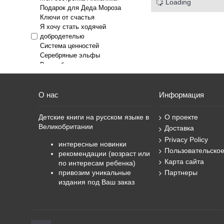
Loading
Кондратова Наталия, Кондратов
Игнатова Анна Сергеевна
Подарок для Деда Мороза
Петр
Игнатова Анна Сергеевна,
Ключи от счастья
Лапшина Диана Юрьевна
Волкова Наталия Геннадьевна
Я хочу стать ходячей
Мицкевич Надежда
добродетелью
Каликинская Екатерина
Система ценностей
Подколзин Евгений
Калмыкова Евгения
Серебряные эльфы
Поповская Елена
Каретникова Екатерина
Волшебное зеркало
Алексеевна
Салиенко Наталья Петровна
Вендетта
Кашура Алёна
Силивончик Анна
Саранка
Ключарева Наталья Львовна
Яковлев Александр
Дети радуги
О нас
Информация
Колпакова Ольга Валериевна
Конюхов Федор
Детские книги на русском языке в
О проекте
Конюхов Федор Филиппович
Великобритании
Доставка
Корниенко Олег Иванович
Privacy Policy
интересные новинки
Костина Наталья Васильевна
Пользовательско
рекомендации (возраст или
Кочергин Илья
Карта сайта
по интересам ребенка)
Кочетков Леонид
привозим уникальные
Партнеры
Лазаренская Майя
издания под Ваш заказ
Лазаренская Майя
Владимировна
Лапшина Диана Юрьевна
Литвяк Елена Викторовна