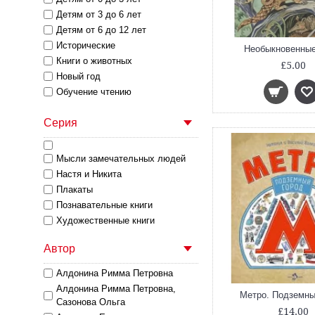
Детям от 3 до 6 лет
Детям от 6 до 12 лет
Исторические
Необыкновенные
Книги о животных
£5.00
Новый год
Обучение чтению
Приключения
Серия
Про Братьев и Сестер
(Сиблинги)
Путешествия
Мысли замечательных людей
Развивающие книги и пособия
Настя и Никита
Разделы
Плакаты
Раскраски
Познавательные книги
Сказки
Художественные книги
Стихи
Тонкие Книги
Автор
Художественные
Алдонина Римма Петровна
Энциклопедии
Алдонина Римма Петровна,
Метро. Подземны
Сазонова Ольга
£14.00