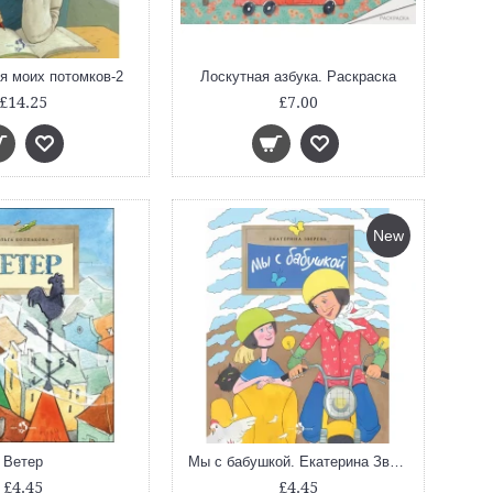
я моих потомков-2
Лоскутная азбука. Раскраска
£14.25
£7.00
New
Ветер
Мы с бабушкой. Екатерина Зверева. Настя и Никита
£4.45
£4.45