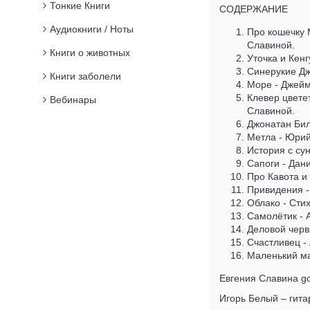
Тонкие Книги
СОДЕРЖАНИЕ
Аудиокниги / Ноты
Про кошечку 
Славиной.
Книги о животных
Уточка и Кен
Синерукие Дж
Книги заболели
Море - Джейм
Клевер цвете
Вебинары
Славиной.
Джонатан Бил
Метла - Юрий
История с су
Сапоги - Дан
Про Кавота и
Привидения -
Облако - Стих
Самолётик - 
Деловой черв
Счастливец -
Маленький ма
Евгения Славина go
Игорь Белый – гита