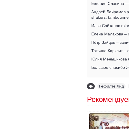
Евгения Славина – 
Андрей Байрамов per
shakers, tambourine
Илья Сайтанов rslo
Елена Малахова – б
Пётр Зайцев – запи
Татьяна Карклит – 
Юлия Меньшикова uk
Большое спасибо Же
Гефилте Лид
,
Рекомендуе