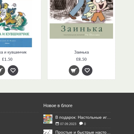
ка и кувшинчик
Заинька
£1.50
£8.50
Новое в блоге
В подарок: Настольные игры для Ваших британских друзей
07.09.2023
0
Простые и быстрые настольные игры