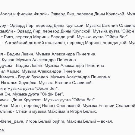
Молли и филина Филли - Эдвард Лир, перевод Дины Крупской. Муз
гуру - Эдвард Лир, перевод Дины Крупской. Музыка Евгении Славин
амбли - Эдвард Лир, перевод Дины Крупской. Музыка дуэта "Ойфн 
с Ривз, перевод Марины Бородицкой. Музыка дуэта "Ойфн Вег".
т - Английский детский фольклор, перевод Марины Бородицкой. Му
л - Вадим Левин. Музыка Александра Пинегина.
 Кушак. Музыка Александра Пинегина.
ндуком - Вадим Левин. Музыка Александра Пинегина.
иил Хармс. Музыка Александра Пинегина.
 Камута - Борис Заходер. Музыка Александра Пинегина.
 Наталья Хрущёва. Музыка Евгении Славиной.
и и музыка дуэта "Ойфн Вег".
Ая Эн. Музыка дуэта "Ойфн Вег".
ячок - Дина Крупская. Музыка дуэта "Ойфн Вег".
 Алан Милн, перевод Нонны Слепаковой. Музыка Евгении Славиной
льчик - Стихи и музыка Максима и Игоря Белых.
ldene_pave, Игорь Белый bujhm, Максим Белый – вокал.
ра.