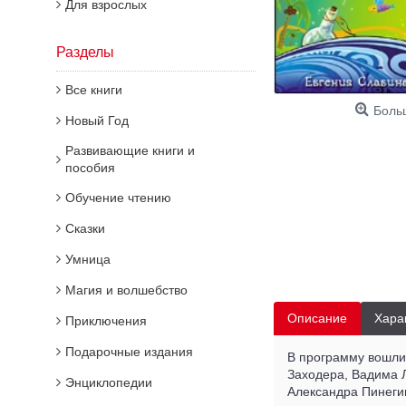
Для взрослых
Разделы
Все книги
Боль
Новый Год
Развивающие книги и
пособия
Обучение чтению
Сказки
Умница
Магия и волшебство
Описание
Хара
Приключения
Подарочные издания
В программу вошли
Заходера, Вадима Л
Энциклопедии
Александра Пинеги