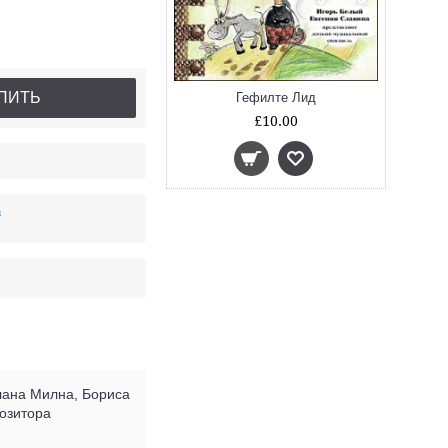
ПИТЬ
Гефилте Лид
£10.00
в
лана Милна, Бориса
позитора