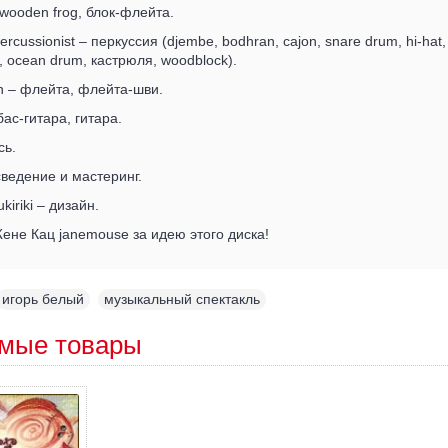
wooden frog, блок-флейта.
cussionist – перкуссия (djembe, bodhran, cajon, snare drum, hi-hat, f
, ocean drum, кастрюля, woodblock).
n – флейта, флейта-шви.
ас-гитара, гитара.
сь.
сведение и мастеринг.
iriki – дизайн.
не Кац janemouse за идею этого диска!
игорь белый
,
музыкальный спектакль
мые товары