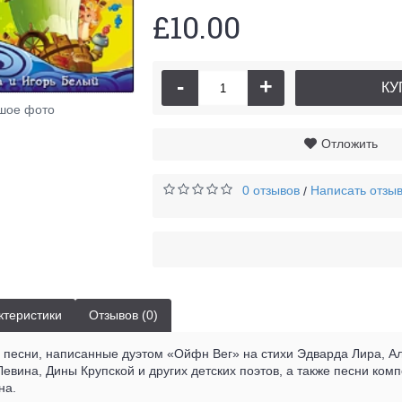
£10.00
-
+
КУ
шое фото
Отложить
0 отзывов
Написать отзы
/
ктеристики
Отзывов (0)
 песни, написанные дуэтом «Ойфн Вег» на стихи Эдварда Лира, А
евина, Дины Крупской и других детских поэтов, а также песни ком
на.