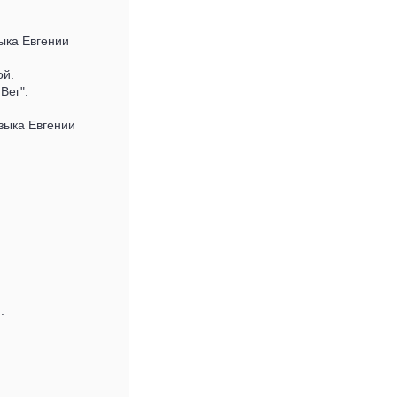
ыка Евгении
ой.
Вег".
зыка Евгении
.