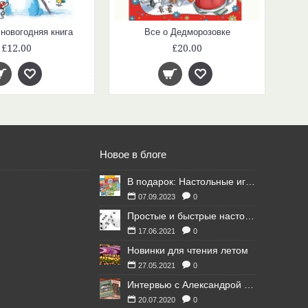
новогодняя книга
Все о Дедморозовке
£12.00
£20.00
Новое в блоге
В подарок: Настольные игры для Ваших британских друзей
07.09.2023
0
Простые и быстрые настольные игры
17.06.2021
0
Новинки для чтения летом
27.05.2021
0
Интервью с Александрой Литвиной
20.07.2020
0