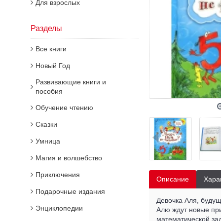
Для взрослых
Разделы
Все книги
Новый Год
Развивающие книги и
пособия
Обучение чтению
Сказки
Умница
Магия и волшебство
Приключения
Описание
Хара
Подарочные издания
Девочка Аля, будущ
Энциклопедии
Алю ждут новые при
математической зад