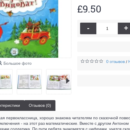
£9.50
-
+
0 отзывов
/
Большое фото
ктеристики
Отзывов (0)
ая первоклассница, хорошо знакома читателям по сказочной повест
ключения - на этот раз математические. Вместе с другом Антоном
ачки солдатика. По пути ребята знакомятся с цифрами, учатся ск