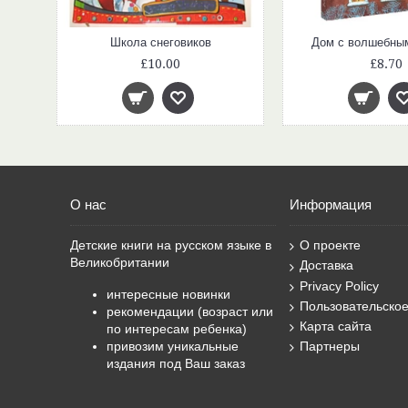
Самый лучший подарок на свете
Школа снеговиков
Дом с волшебны
£10.00
£8.70
О нас
Информация
Детские книги на русском языке в
О проекте
Великобритании
Доставка
Privacy Policy
интересные новинки
Пользовательско
рекомендации (возраст или
Карта сайта
по интересам ребенка)
привозим уникальные
Партнеры
издания под Ваш заказ