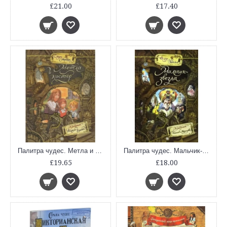
£21.00
£17.40
Палитра чудес. Метла и костер
Палитра чудес. Мальчик-звезда
£19.65
£18.00