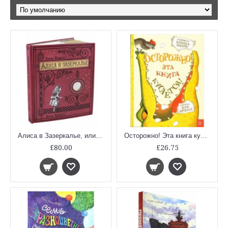
Алиса в Зазеркалье, или Сквозь зеркало и что там увидела Алиса (тканевая обложка)
Осторожно! Эта книга кусается!
£80.00
£26.75