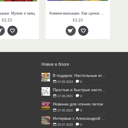
ышки. Мужик и заяц
Книжки-малышки. Как щенок учился лаять
£2.25
£2.25
Новое в блоге
В подарок: Настольные игры для Ваших британских друзей
07.09.2023
0
Простые и быстрые настольные игры
17.06.2021
0
Новинки для чтения летом
27.05.2021
0
Интервью с Александрой Литвиной
20.07.2020
0