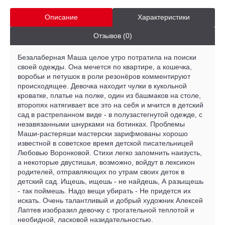
Описание
Характеристики
Отзывов (0)
Безалаберная Маша целое утро потратила на поиски
своей одежды. Она мечется по квартире, а кошечка,
воробьи и петушок в роли резонёров комментируют
происходящее. Девочка находит чулки в кукольной
кроватке, платье на полке, один из башмаков на столе,
второпях натягивает все это на себя и мчится в детский
сад в растрепанном виде - в полузастегнутой одежде, с
незавязанными шнурками на ботинках. Проблемы
Маши-растеряши мастерски зарифмованы хорошо
известной в советское время детской писательницей
Любовью Воронковой. Стихи легко запомнить наизусть,
а некоторые двустишья, возможно, войдут в лексикон
родителей, отправляющих по утрам своих деток в
детский сад. Ищешь, ищешь - не найдешь, А разыщешь
- так поймешь. Надо вещи убирать - Не придется их
искать. Очень талантливый и добрый художник Алексей
Лаптев изобразил девочку с трогательной теплотой и
необидной, ласковой назидательностью.