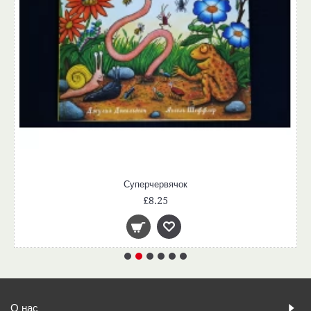
Суперчервячок
£8.25
О нас