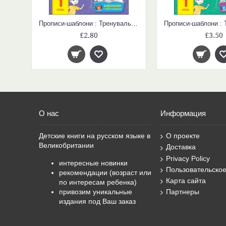
Прописи в клетку. Печатные буквы. Развивающие задания.
Прописи-шаблони : Тренувальний зошит. Прописи. 1 клас. 1 частина (у)
£2.80
£3.50
О нас
Информация
Детские книги на русском языке в
О проекте
Великобритании
Доставка
Privacy Policy
интересные новинки
Пользовательско
рекомендации (возраст или
Карта сайта
по интересам ребенка)
привозим уникальные
Партнеры
издания под Ваш заказ