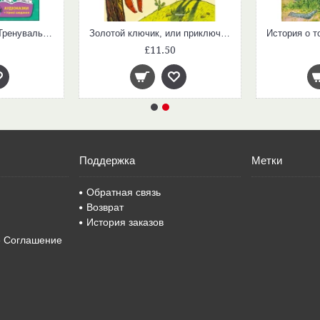
Прописи-шаблони : Тренувальний зошит. Прописи. 1 клас. 2 частина (у)
Золотой ключик, или приключения Буратино
£11.50
Поддержка
Метки
Обратная связь
Возврат
История заказов
е Соглашение