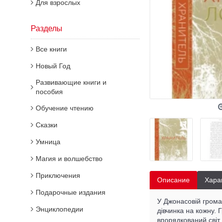
Для взрослых
Разделы
Все книги
Новый Год
Развивающие книги и
пособия
Обучение чтению
Сказки
Умница
Магия и волшебство
Приключения
Описание
Хара
Подарочные издания
У Джонасовій грома
Энциклопедии
дівчинка на кожну. 
впорядкований світ 