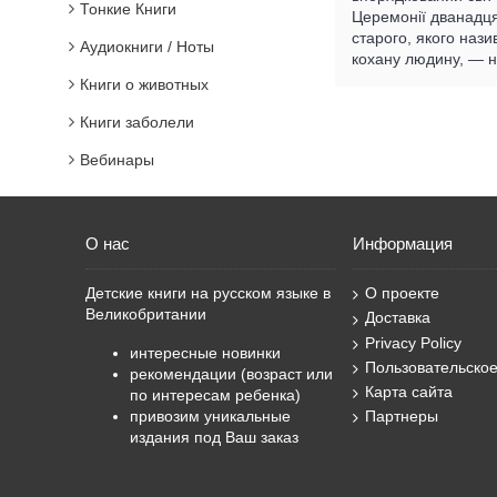
Тонкие Книги
Церемонії дванадця
старого, якого наз
Аудиокниги / Ноты
кохану людину, — н
Книги о животных
Книги заболели
Вебинары
О нас
Информация
Детские книги на русском языке в
О проекте
Великобритании
Доставка
Privacy Policy
интересные новинки
Пользовательско
рекомендации (возраст или
Карта сайта
по интересам ребенка)
привозим уникальные
Партнеры
издания под Ваш заказ