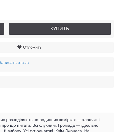
КУПИТЬ
Отложить
Написать отзыв
ких розподіляють по родинних комірках — хлопчик і
і про що питати. Всі слухняні. Громада — ідеально
… й вибору. Усі тут однакові. Крім Джонаса. На