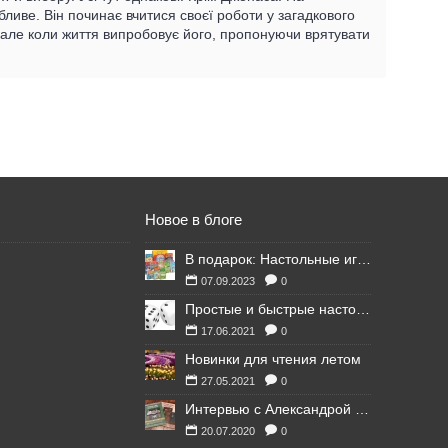
иве. Він починає вчитися своєї роботи у загадкового
, але коли життя випробовує його, пропонуючи врятувати
Новое в блоге
В подарок: Настольные игры для Ваших британских друзей
07.09.2023
0
Простые и быстрые настольные игры
17.06.2021
0
Новинки для чтения летом
27.05.2021
0
Интервью с Александрой Литвиной
20.07.2020
0