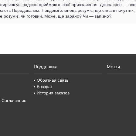
тирічок усі радісно приймають свої призначення. Джонасове — особл
ивають Передавачем. Невдовзі хлопець розуміє, що сила в почуттях
е розуміє, чи готовий. Може, ще зарано? Чи — запізно?
Поддержка
Метки
Обратная связь
Возврат
История заказов
е Соглашение