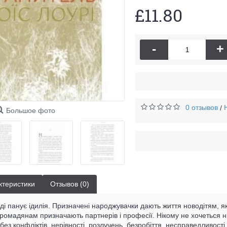
£11.80
-
+
0 отзывов
/
Большое фото
ктеристики
Отзывов (0)
ді панує ідилія. Призначені народжувачки дають життя новодітям, я
Громадянам призначають партнерів і професії. Нікому не хочеться н
без конфліктів, нерівності, розлучень, безробіття, несправедливості