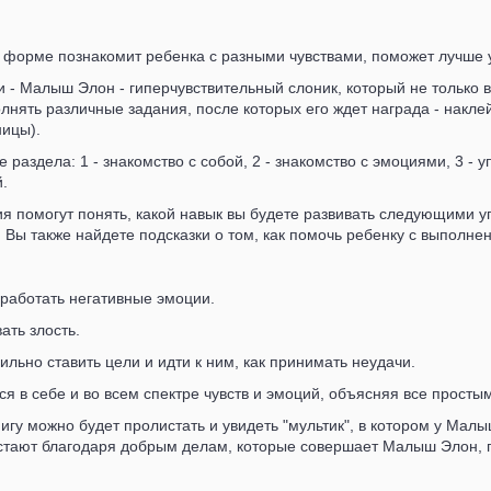
й форме познакомит ребенка с разными чувствами, поможет лучше 
и - Малыш Элон - гиперчувствительный слоник, который не только 
лнять различные задания, после которых его ждет награда - накле
ницы).
ре раздела: 1 - знакомство с собой, 2 - знакомство с эмоциями, 3 
.
я помогут понять, какой навык вы будете развивать следующими у
 Вы также найдете подсказки о том, как помочь ребенку с выполнен
работать негативные эмоции.
ать злость.
ильно ставить цели и идти к ним, как принимать неудачи.
я в себе и во всем спектре чувств и эмоций, объясняя все просты
игу можно будет пролистать и увидеть "мультик", в котором у Ма
астают благодаря добрым делам, которые совершает Малыш Элон, 