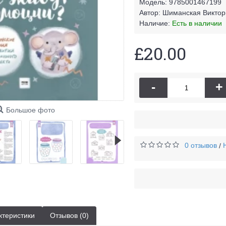
Модель:
9785001467199
Автор:
Шиманская Виктор
Наличие:
Есть в наличии
£20.00
-
+
Большое фото
0 отзывов
/
ктеристики
Отзывов (0)