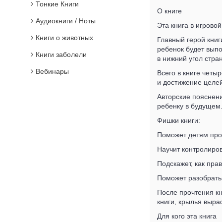
Тонкие Книги
О книге
Аудиокниги / Ноты
Эта книга в игрово
Книги о животных
Главный герой книг
ребенок будет выпо
Книги заболели
в нижний угол стра
Вебинары
Всего в книге четы
и достижение целей
Авторские пояснени
ребенку в будущем.
Фишки книги:
Поможет детям про
Научит контролиров
Подскажет, как прав
Поможет разобратьс
После прочтения кн
книги, крылья выр
Для кого эта книга