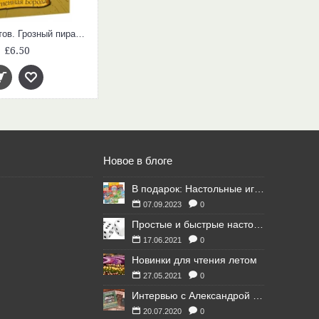
Школа пиратов. Грозный пират по прозвищу Огненная Борода
£6.50
Новое в блоге
В подарок: Настольные игры для Ваших британских друзей
07.09.2023
0
Простые и быстрые настольные игры
17.06.2021
0
Новинки для чтения летом
27.05.2021
0
Интервью с Александрой Литвиной
20.07.2020
0