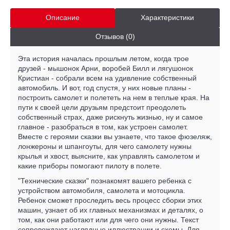
Описание
Характеристики
Отзывов (0)
Эта история началась прошлым летом, когда трое
друзей - мышонок Арни, воробей Билл и лягушонок
Кристиан - собрали всем на удивление собственный
автомобиль. И вот, год спустя, у них новые планы -
построить самолет и полететь на нем в теплые края. На
пути к своей цели друзьям предстоит преодолеть
собственный страх, даже рискнуть жизнью, ну и самое
главное - разобраться в том, как устроен самолет.
Вместе с героями сказки вы узнаете, что такое фюзеляж,
лонжероны и шпангоуты, для чего самолету нужны
крылья и хвост, выясните, как управлять самолетом и
какие приборы помогают пилоту в полете.
"Технические сказки" познакомят вашего ребенка с
устройством автомобиля, самолета и мотоцикла.
Ребенок сможет проследить весь процесс сборки этих
машин, узнает об их главных механизмах и деталях, о
том, как они работают или для чего они нужны. Текст
сопровождают наглядные иллюстрации и схемы. Для