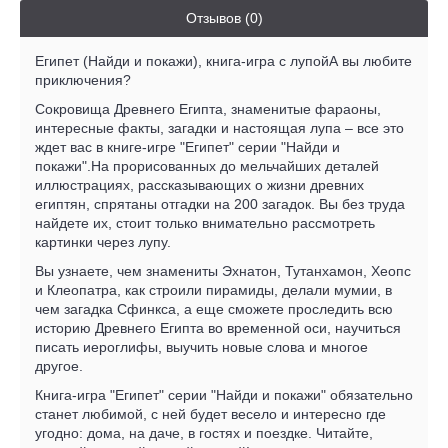
Отзывов (0)
Египет (Найди и покажи), книга-игра с лупойА вы любите
приключения?
Сокровища Древнего Египта, знаменитые фараоны,
интересные факты, загадки и настоящая лупа – все это
ждет вас в книге-игре "Египет" серии "Найди и
покажи".На прорисованных до мельчайших деталей
иллюстрациях, рассказывающих о жизни древних
египтян, спрятаны отгадки на 200 загадок. Вы без труда
найдете их, стоит только внимательно рассмотреть
картинки через лупу.
Вы узнаете, чем знамениты Эхнатон, Тутанхамон, Хеопс
и Клеопатра, как строили пирамиды, делали мумии, в
чем загадка Сфинкса, а еще сможете проследить всю
историю Древнего Египта во временной оси, научиться
писать иероглифы, выучить новые слова и многое
другое.
Книга-игра "Египет" серии "Найди и покажи" обязательно
станет любимой, с ней будет весело и интересно где
угодно: дома, на даче, в гостях и поездке. Читайте,