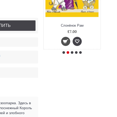
ПИТЬ
фа, и Пелли, и я
Слонёнок Рам
£14.80
£7.00
в
зоопарка. Здесь в
белоснежный Король
лей и злобного