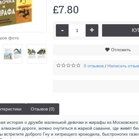
£7.80
-
+
КУ
Жира
шое фото
Отложить
0 отзывов
Написать отзы
/
ктеристики
Отзывов (0)
ая история о дружбе маленькой девочки и жирафы из Московского 
 алмазной дороге, можно очутиться в жаркой саванне, где живёт 
ы встретите доброго Гну и хитрющего крокодила, быстроногих газе