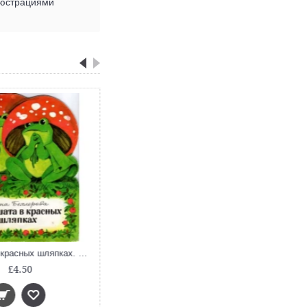
люстрациями
Лягушата в красных шляпках. Жили-были книжки
£4.50