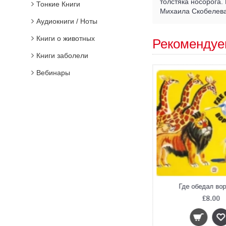
толстяка носорога.
Тонкие Книги
Михаила Скобелева
Аудиокниги / Ноты
Книги о животных
Рекомендуе
Книги заболели
Вебинары
Слонёнок Рам
Где обедал во
£7.00
£8.00