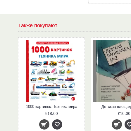
Также покупают
Шляпа Волшебника (Муми-тролль и все-все-все)
1000 картинок. Техника мира
Детская площадк
£18.00
£10.00