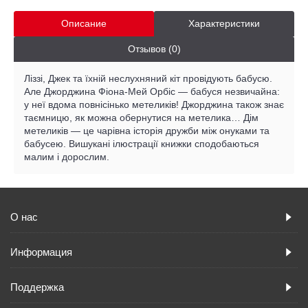
Описание
Характеристики
Отзывов (0)
Ліззі, Джек та їхній неслухняний кіт провідують бабусю.
Але Джорджина Фіона-Мей Орбіс — бабуся незвичайна:
у неї вдома повнісінько метеликів! Джорджина також знає
таємницю, як можна обернутися на метелика… Дім
метеликів — це чарівна історія дружби між онуками та
бабусею. Вишукані ілюстрації книжки сподобаються
малим і дорослим.
О нас
Информация
Поддержка