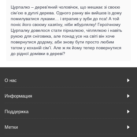
Цурпалко – дерев’яний чоловічок, що мешкає зі своєю
сім’єю в дуплі дерева. Одного ранку він вийшов із дому
помилуватися луками… і втрапив у зуби до пса! А той
поніс його своєму хазяїну, ніби жбурлялку! Героїчному
Цурпалку довелося стати пірналкою, чіплялкою і навіть
рукою для сніговика, але понад усе на світі він хоче
повернутися додому, аби знову бути просто любим
татом у коханій сім’ї. Але ж як йому тепер повернутися
до рідної домівки в дереві?
О нас
Информация
Поддержка
Метки