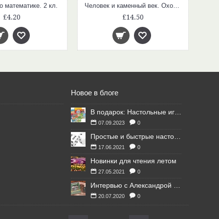
о математике. 2 кл.
Человек и каменный век. Охотники, собиратели и лохматые мамонты. Исторический комикс Марши Уильямс
£4.20
£14.50
Новое в блоге
В подарок: Настольные игры для Ваших британских друзей
07.09.2023
0
Простые и быстрые настольные игры
17.06.2021
0
Новинки для чтения летом
27.05.2021
0
Интервью с Александрой Литвиной
20.07.2020
0