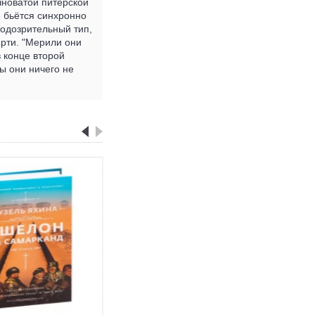
чноватой питерской
е бьётся синхронно
подозрительный тип,
ерти. "Мерили они
в конце второй
ы они ничего не