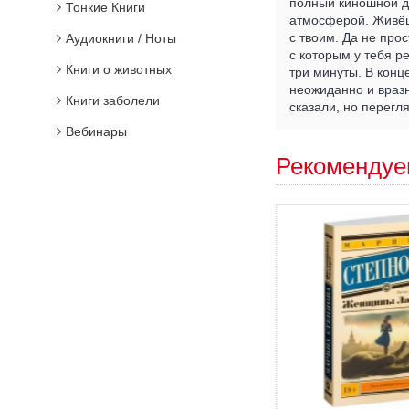
полный киношной д
Тонкие Книги
атмосферой. Живёшь
с твоим. Да не про
Аудиокниги / Ноты
с которым у тебя р
Книги о животных
три минуты. В конц
неожиданно и вразн
Книги заболели
сказали, но перегл
Вебинары
Рекомендуе