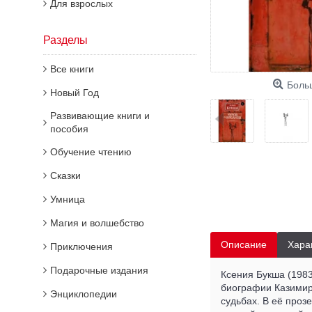
Для взрослых
Разделы
Все книги
Боль
Новый Год
Развивающие книги и
пособия
Обучение чтению
Сказки
Умница
Магия и волшебство
Описание
Хара
Приключения
Подарочные издания
Ксения Букша (1983
биографии Казимир
Энциклопедии
судьбах. В её проз