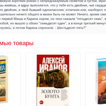
вижухи короткий роман с непредсказуемым сюжетом и густой, мра
-живёшь, и вдруг выясняется, что у тебя есть двойник, чьё сердц
сто двойник, а твой бывший одноклассник: отличник или, наоборот, 
ешительно ничего общего в жизни быть не может. Ничего, кроме см
е первой Миша и Карина хором, но тихо сказали "пятьдесят семь", 
обой, но вышло у обоих "семьдесят один", а в конце третьей минут
янулись, и потом Карина спросила: - Шестьдесят пять?"
мые товары