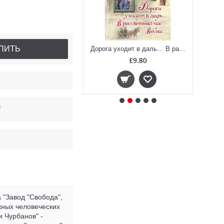
ПИТЬ
Понаехавшая
Дорога уходит в даль… В рассветный час. Весна
Ж
£6.70
£9.80
в
 "Завод "Свобода",
жных человеческих
и Чурбанов" -