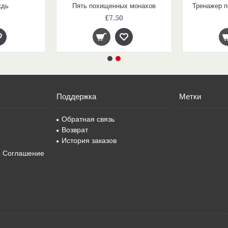
ждь
Пять похищенных монахов
Тренажер п
£7.50
Поддержка
Метки
Обратная связь
Возврат
История заказов
е Соглашение