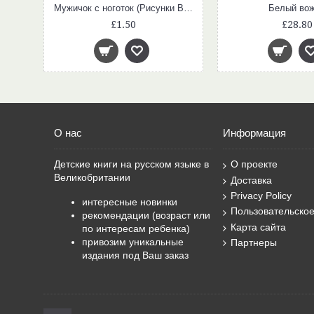
Приключения Тома Сойера (Страна приключений)
Мужичок с ноготок (Рисунки В. Ладягина)
Белый во
£1.50
£28.80
О нас
Информация
Детские книги на русском языке в
О проекте
Великобритании
Доставка
Privacy Policy
интересные новинки
Пользовательско
рекомендации (возраст или
Карта сайта
по интересам ребенка)
привозим уникальные
Партнеры
издания под Ваш заказ