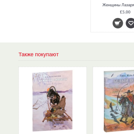
Дорога уходит в даль… В рассветный час. Весна
Женщины Лазаря 
£9.80
£5.00
Также покупают