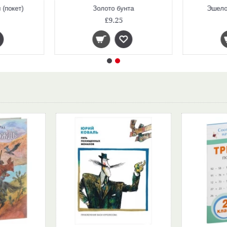
(покет)
Золото бунта
Эшело
£9.25