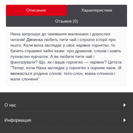
Описание
Характеристики
Отзывов (0)
Нана запрошує до чаювання маленьких і дорослих
читачів! Дівчинка любить пити чай і слухати історії про
нього. Коли вона заглядає у своє чарівне горнятко, то
бачить справжні чайні казки: про драконів, слонів і навіть
пухнастих курчаток. А ви любите пити чай і
фантазувати? Що, як і ваше горнятко — чарівне? Цитата:
“Тепер, коли Нана заглядає у горнятко з чорним чаєм, їй
ввижається родина слонів: тато-слон, мама-слониха і
мале слоненя”
О нас
Информация