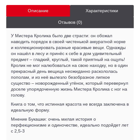
Описание
Характеристики
Отзывов (0)
У Мистера Кролика было две страсти: он обожал
наводить порядок в своей чистенькой аккуратной норке
и коллекционировать разные красивые вещи. Однажды
он нашёл в лесу и принёс к себе в дом удивительный
предмет – гладкий, круглый, такой приятный на ощупь!
Кролик не мог налюбоваться на свою находку, но в один
прекрасный день вещица неожиданно раскололась
пополам, и из неё вылезло безобразное липкое
существо – новорожденный утёнок, который перевернул
доселе упорядоченную жизнь Мистера Кролика с ног на
голову.
Книга о том, что истинная красота не всегда заключена в
идеальную форму.
Мнение Букашки: очень милая история о
перфекционизме и одиночестве, идеально подойдет лет
с 2,5-3