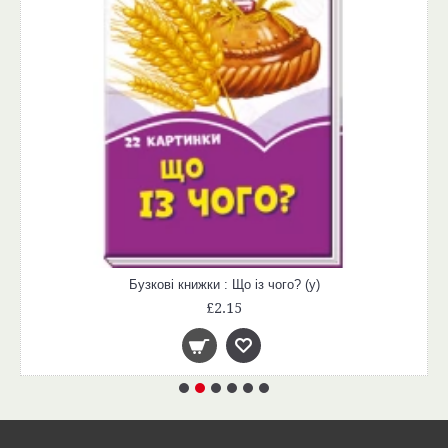
Бузкові книжки : Що із чого? (у)
£2.15