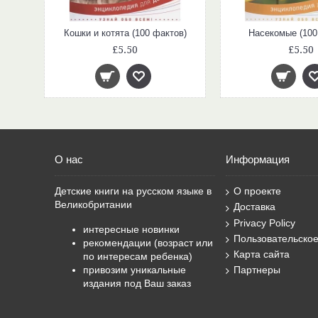
)
Кошки и котята (100 фактов)
Насекомые (100
£5.50
£5.50
О нас
Информация
Детские книги на русском языке в
О проекте
Великобритании
Доставка
Privacy Policy
интересные новинки
Пользовательско
рекомендации (возраст или
Карта сайта
по интересам ребенка)
привозим уникальные
Партнеры
издания под Ваш заказ