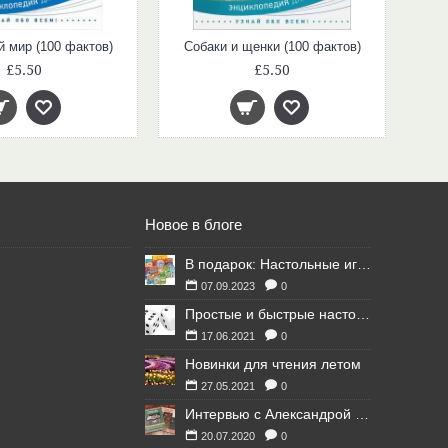
 мир (100 фактов)
Собаки и щенки (100 фактов)
£5.50
£5.50
Новое в блоге
В подарок: Настольные игры для Ваших британских друзей
07.09.2023
0
Простые и быстрые настольные игры
17.06.2021
0
Новинки для чтения летом
27.05.2021
0
Интервью с Александрой Литвиной
20.07.2020
0