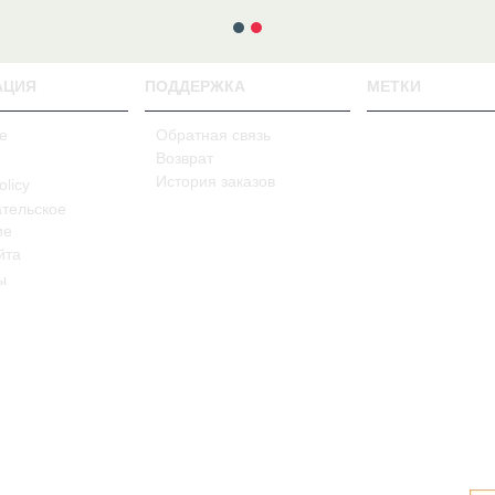
АЦИЯ
ПОДДЕРЖКА
МЕТКИ
е
Обратная связь
Возврат
История заказов
olicy
тельское
ие
йта
ы