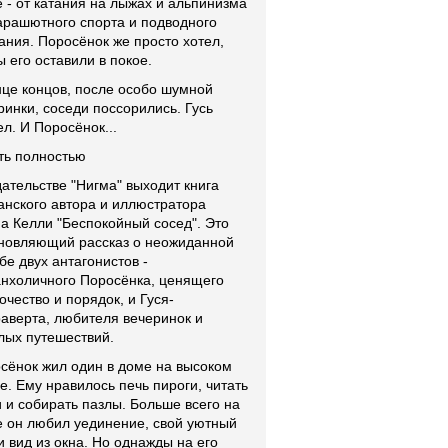
е - от катания на лыжах и альпинизма
арашютного спорта и подводного
ания. Поросёнок же просто хотел,
ы его оставили в покое.
нце концов, после особо шумной
ринки, соседи поссорились. Гусь
ел. И Поросёнок...
ть полностью
дательстве "Нигма" выходит книга
анского автора и иллюстратора
а Келли "Беспокойный сосед". Это
новляющий рассказ о неожиданной
бе двух антагонистов -
нхоличного Поросёнка, ценящего
очество и порядок, и Гуся-
раверта, любителя вечеринок и
лых путешествий.
сёнок жил один в доме на высоком
е. Ему нравилось печь пироги, читать
и и собирать пазлы. Больше всего на
е он любил уединение, свой уютный
и вид из окна. Но однажды на его