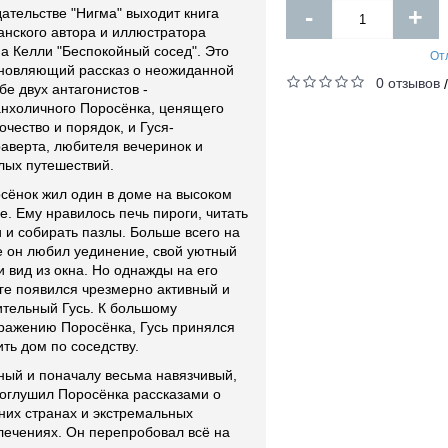
-
+
дательстве "Нигма" выходит книга
анского автора и иллюстратора
а Келли "Беспокойный сосед". Это
От
новляющий рассказ о неожиданной
0 отзывов
бе двух антагонистов -
нхоличного Поросёнка, ценящего
очество и порядок, и Гуся-
раверта, любителя вечеринок и
лых путешествий.
сёнок жил один в доме на высоком
е. Ему нравилось печь пироги, читать
и и собирать пазлы. Больше всего на
е он любил уединение, свой уютный
и вид из окна. Но однажды на его
ге появился чрезмерно активный и
тельный Гусь. К большому
ражению Поросёнка, Гусь принялся
ить дом по соседству.
ый и поначалу весьма навязчивый,
 оглушил Поросёнка рассказами о
них странах и экстремальных
лечениях. Он перепробовал всё на