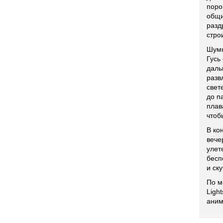
поро
общи
разд
стро
Шумн
Гусь
даль
разв
свет
до п
плав
чтоб
В ко
вече
улет
бесп
и ск
По м
Ligh
аним