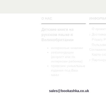
О НАС
ИНФОРМ
О проект
Детские книги на
Доставка
русском языке в
Privacy P
Великобритании
Пользова
интересные новинки
Соглашен
рекомендации
Карта са
(возраст или по
Партнер
интересам ребенка)
привозим уникальные
издания под Ваш
заказ
sales@bookashka.co.uk