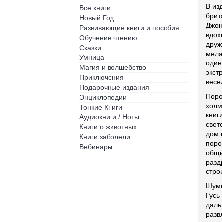
В из
Все книги
брит
Новый Год
Джон
Развивающие книги и пособия
вдох
Обучение чтению
друж
Сказки
мела
Умница
один
Магия и волшебство
экст
Приключения
весе
Подарочные издания
Поро
Энциклопедии
холм
Тонкие Книги
книг
Аудиокниги / Ноты
свет
Книги о животных
дом 
Книги заболели
поро
Вебинары
общи
разд
стро
Шумн
Гусь
даль
разв