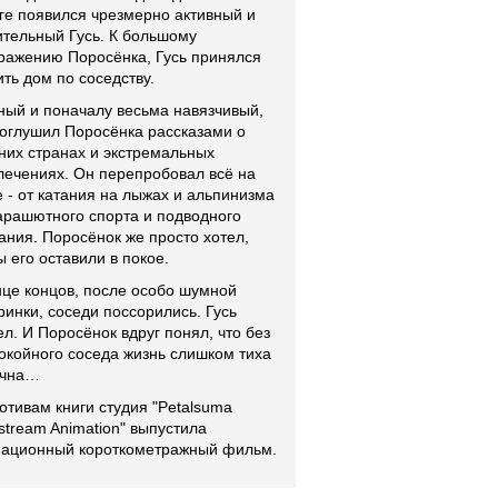
ге появился чрезмерно активный и
тельный Гусь. К большому
ражению Поросёнка, Гусь принялся
ить дом по соседству.
ый и поначалу весьма навязчивый,
 оглушил Поросёнка рассказами о
них странах и экстремальных
лечениях. Он перепробовал всё на
е - от катания на лыжах и альпинизма
арашютного спорта и подводного
ания. Поросёнок же просто хотел,
ы его оставили в покое.
нце концов, после особо шумной
ринки, соседи поссорились. Гусь
ел. И Поросёнок вдруг понял, что без
окойного соседа жизнь слишком тиха
учна…
отивам книги студия "Petalsuma
tstream Animation" выпустила
ационный короткометражный фильм.