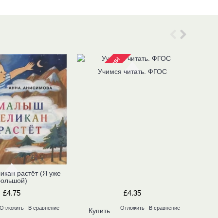
Нет в наличии
Нет в
Учимся читать. ФГОС
кан растёт (Я уже
Лю
большой)
£4.75
£4.35
Отложить
В сравнение
Отложить
В сравнение
Купить
Ку