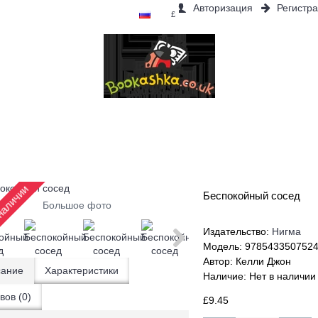
Авторизация
Регистр
£
ИНКИ
ОБЪЯВЛЕНИЯ
БЕСТСЕЛЛЕРЫ
СКИДКИ
Б
наличии
Беспокойный сосед
Большое фото
Издательство:
Нигма
Модель:
978543350752
Автор:
Келли Джон
ание
Характеристики
Наличие:
Нет в наличии
вов (0)
£9.45