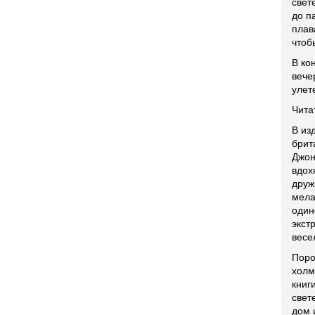
свет
до п
плав
чтоб
В ко
вече
улет
Чита
В из
брит
Джон
вдох
друж
мела
один
экст
весе
Поро
холм
книг
свет
дом 