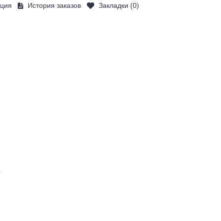
ация
История заказов
Закладки (
0
)
Товаров 0 (£0.00)
ЛОГ
О ПРОЕКТЕ
КОНТАКТЫ
4