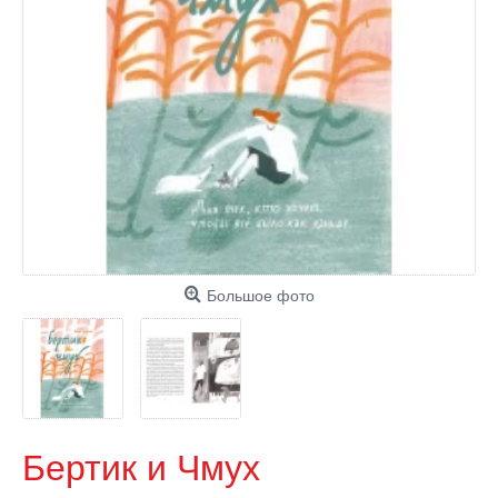
Большое фото
Бертик и Чмух