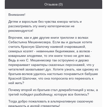
Отзывов (0)
Внимание!
Детям и взрослым без чувства юмора читать и
рассматривать эту книгу категорически не
рекомендуется!
Впрочем, как и две другие книги трилогии о волках
Себастьяна Мешенмозера. Если вы и дальше хотите
считать Красную Шапочку наивной очаровашкой,
семерых козлят - невинными бедняжками, а волков -
коварными злодеями, то эти книги точно не для вас.
Ведь в них С. Мешенмозер так остроумно и дерзко
перекраивает характеры сказочных персонажей, что у
читателей захватывает дух. Хотите узнать, как одному из
братьев-волков удалось настолько понравиться бабушке
Красной Шапочки, что она попросила его переехать к
ней жить?
Почему второй из братьев стал домработницей у козы, а
третий победил разбойницу, которую все боялись?
Тогда добро пожаловать в альтернативную сказочную
реальность и долой стереотипы!