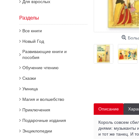
Для взрослых
Разделы
Все книги
Боль
Новый Год
Развивающие книги и
пособия
Обучение чтению
Сказки
Умница
Магия и волшебство
Описание
Хара
Приключения
Подарочные издания
Король совсем сбил
днями: музыканты и
Энциклопедии
и тот же танец. И 