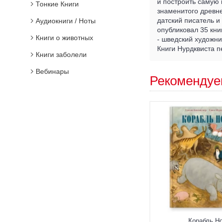
и построить самую 
Тонкие Книги
знаменитого древн
датский писатель и 
Аудиокниги / Ноты
опубликовал 35 кни
Книги о животных
- шведский художни
Книги Нурдквиста п
Книги заболели
Вебинары
Рекомендуе
Корабль Н