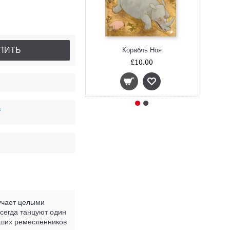
ПИТЬ
Корабль Ноя
£10.00
в
кучает целыми
всегда танцуют один
учших ремесленников