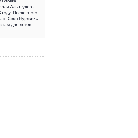
рактовка
алли Альтшулер -
 году. После этого
ман. Свен Нурдквист
игам для детей.