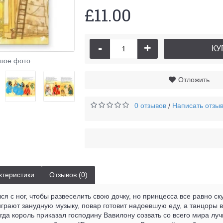
£11.00
-
+
КУ
шое фото
Отложить
0 отзывов
Написать отзы
/
ктеристики
Отзывов (0)
ся с ног, чтобы развеселить свою дочку, но принцесса все равно с
грают занудную музыку, повар готовит надоевшую еду, а танцоры 
тогда король приказал господину Вавилону созвать со всего мира л