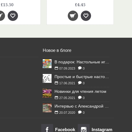
£15.50
£4.45
Новое в блоге
В подарок: Настольные игры для Ваших британских друзей
07.09.2023
0
Простые и быстрые настольные игры
17.06.2021
0
Новинки для чтения летом
27.05.2021
0
Интервью с Александрой Литвиной
20.07.2020
0
Facebook
Instagram