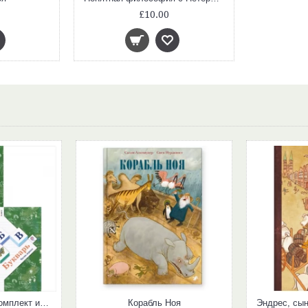
£10.00
Букварь. 1 класс. Комплект из 2 книг плюс вкладыш, Л. Е. Журова, А. О. Евдокимова. ФГОС
Корабль Ноя