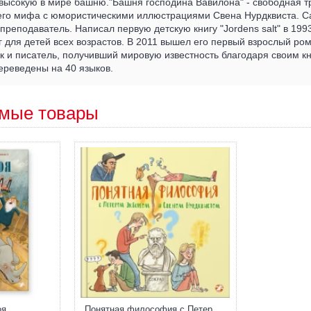
высокую в мире башню."Башня господина Вавилона" - свободная т
его мифа с юмористическими иллюстрациями Свена Нурдквиста. С
преподаватель. Написал первую детскую книгу "Jordens salt" в 1993
г для детей всех возрастов. В 2011 вышел его первый взрослый ро
к и писатель, получивший мировую известность благодаря своим кн
ереведены на 40 языков.
мые товары
оя
Понятная философия с Петером Экбергом и Свеном Нурдквистом