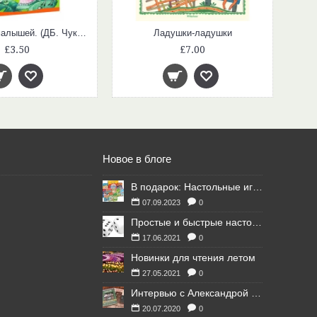
Стихи для малышей. (ДБ. Чуковский К.)
Ладушки-ладушки
£3.50
£7.00
Новое в блоге
В подарок: Настольные игры для Ваших британских друзей
07.09.2023
0
Простые и быстрые настольные игры
17.06.2021
0
Новинки для чтения летом
27.05.2021
0
Интервью с Александрой Литвиной
20.07.2020
0