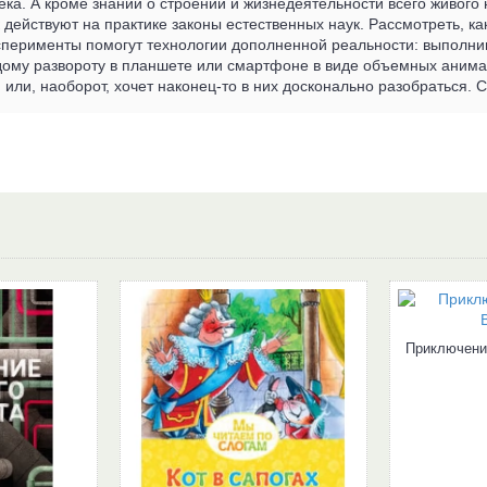
ка. А кроме знаний о строении и жизнедеятельности всего живого
 действуют на практике законы естественных наук. Рассмотреть, как
сперименты помогут технологии дополненной реальности: выполнив
ому развороту в планшете или смартфоне в виде объемных анимаци
 или, наоборот, хочет наконец-то в них досконально разобраться. С