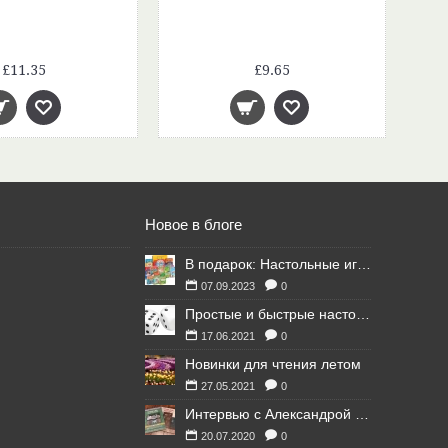
£11.35
£9.65
Новое в блоге
В подарок: Настольные игры для Ваших британских друзей
07.09.2023
0
Простые и быстрые настольные игры
17.06.2021
0
Новинки для чтения летом
27.05.2021
0
Интервью с Александрой Литвиной
20.07.2020
0