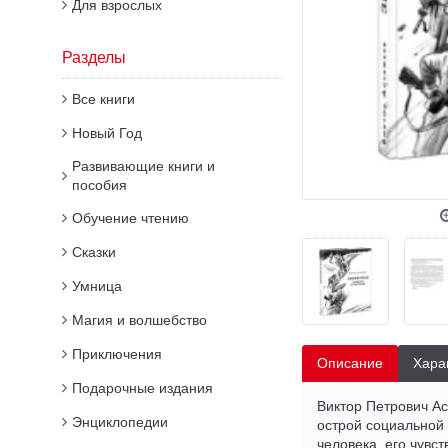
Для взрослых
Разделы
Все книги
Новый Год
Развивающие книги и
пособия
Обучение чтению
Сказки
Умница
Магия и волшебство
Приключения
Описание
Хара
Подарочные издания
Виктор Петрович Ас
Энциклопедии
острой социальной
человека, его чувс