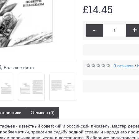
£14.45
-
+
0 отзывов
/
Большое фото
ктеристики
Отзывов (0)
тафьев - известный советский и российский писатель, мастер дер
 проблематики, тревоги за судьбу родной страны и народа его пр
твах и переживаниях, чести и достоинстве. В сборнике представлен