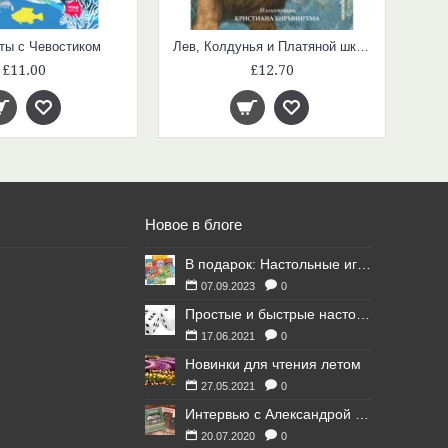
ты с Чевостиком
Лев, Колдунья и Платяной шкаф (ил. К. Бирмингема)
£11.00
£12.70
Новое в блоге
В подарок: Настольные игры для Ваших британских друзей
07.09.2023
0
Простые и быстрые настольные игры
17.06.2021
0
Новинки для чтения летом
27.05.2021
0
Интервью с Александрой Литвиной
20.07.2020
0