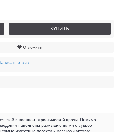
КУПИТЬ
Отложить
Написать отзыв
евенской и военно-патриотической прозы. Помимо
оизведения наполнены размышлениями о судьбе
ы самые известные повести и рассказы автора: