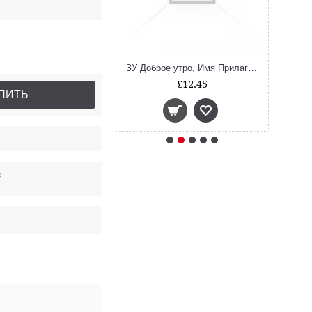
ЗУ Азбукарик! (Занимательный учебник)
ЗУ Доброе утро, Имя Прилагательное! (Занимательный учебник)
£9.80
£12.45
ПИТЬ
в