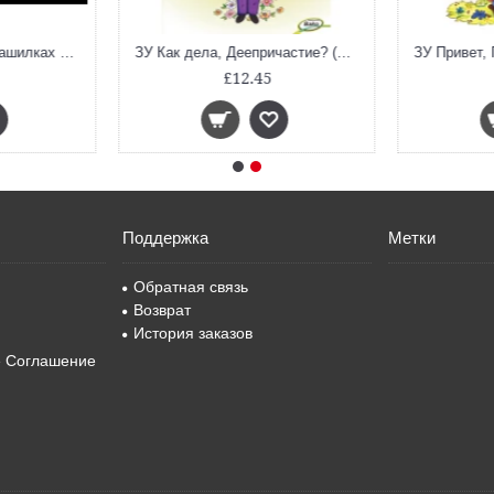
ЗУ Устный счёт в страшилках и смешилках. (Занимательный учебник)
ЗУ Как дела, Деепричастие? (Занимательный учебник)
£12.45
Поддержка
Метки
Обратная связь
Возврат
История заказов
е Соглашение