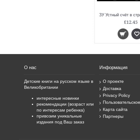
ЗУ Азбукарик! (Занимательный учебник)
ЗУ Доброе утро, Имя Прилагательное! (Занимательный учебник)
£12.45
£12.45
О нас
Информация
Детские книги на русском языке в
О проекте
Великобритании
Доставка
Privacy Policy
интересные новинки
Пользовательско
рекомендации (возраст или
Карта сайта
по интересам ребенка)
привозим уникальные
Партнеры
издания под Ваш заказ