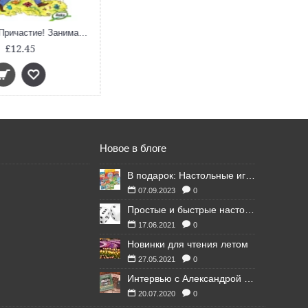
ЗУ Привет, Причастие! Занимательный учебник
£12.45
Новое в блоге
В подарок: Настольные игры для Ваших британских друзей
07.09.2023
0
Простые и быстрые настольные игры
17.06.2021
0
Новинки для чтения летом
27.05.2021
0
Интервью с Александрой Литвиной
20.07.2020
0