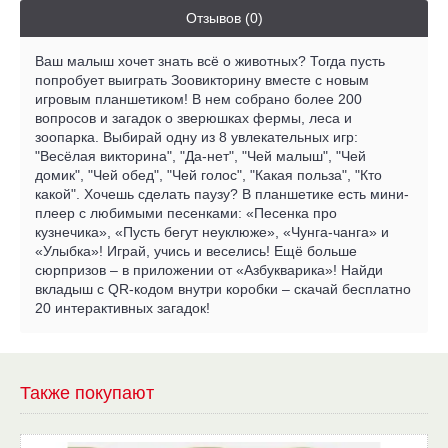
Отзывов (0)
Ваш малыш хочет знать всё о животных? Тогда пусть
попробует выиграть Зоовикторину вместе с новым
игровым планшетиком! В нем собрано более 200
вопросов и загадок о зверюшках фермы, леса и
зоопарка. Выбирай одну из 8 увлекательных игр:
"Весёлая викторина", "Да-нет", "Чей малыш", "Чей
домик", "Чей обед", "Чей голос", "Какая польза", "Кто
какой". Хочешь сделать паузу? В планшетике есть мини-
плеер с любимыми песенками: «Песенка про
кузнечика», «Пусть бегут неуклюже», «Чунга-чанга» и
«Улыбка»! Играй, учись и веселись! Ещё больше
сюрпризов – в приложении от «Азбукварика»! Найди
вкладыш с QR-кодом внутри коробки – скачай бесплатно
20 интерактивных загадок!
Также покупают