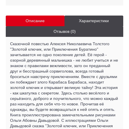
Описание
Характеристики
Отзывов (0)
Сказочной повестью Алексея Николаевича Толстого
"Золотой ключик, или Приключения Буратино"
зачитывается не одно поколение детей. Её герой -
озорной деревянный мальчишка - не любит учиться и не
знаком с правилами вежливости, зато он преданный
друг и бесстрашный сорвиголова, всегда готовый
броситься навстречу приключениям. Вместе с друзьями
он побеждает злого Карабаса Барабаса, находит
золотой ключик и открывает великую тайну! Эта история
- как шкатулка с секретом. Здесь столько весёлого и
серьёзного, доброго и поучительного, что можно каждый
раз находить для себя что-то новое. Прочитав её
однажды, вы будете возвращаться к ней опять и опять.
Книга проиллюстрирована замечательными рисунками
Ольги Абовны Давыдовой. С иллюстрациями Ольги
Давыдовой сказка "Золотой ключик, или Приключения