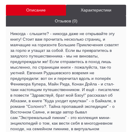
Описание
Характеристики
Отзывов (0)
Никогда - слышите? - никогда даже не открывайте эту
книгу! Стоит вам прочитать несколько страниц, и
маячащие на горизонте Большие Приключения схватят
за горло и утащат за собой. Если вы превратитесь в
заядлого путешественника - мы не виноваты,
предупреждали же! Если отправитесь в поход лишь
мысленно, по страницам книги - пожалуйста, так-то
уютней. Евгения Рудашевского вовремя не
предупредили: вот он и перечитал вдоль и поперёк
Фенимора Купера, Майн Рида, Конан Дойла - и стал-
таки настоящим путешественником. И ещё - писателем:
в повести "Здравствуй, брат мой Бзоу!" рассказал об
Абхазии, в книге "Куда уходит кумуткан" - о Байкале, в
романе "Солонго?. Тайна пропавшей экспедиции" - о
Восточном Саяне, и везде автор бывал
сам."Экстремальный пикник" - это коллекция мини-
энциклопедий о том, как вести себя в многодневном
походе, на семейном пикнике, в виртуальном