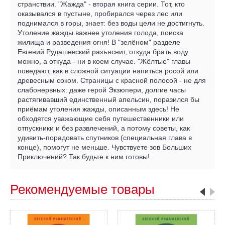
странствии. "Жажда" - вторая книга серии. Тот, кто
оказывался в пустыне, пробирался через лес или
поднимался в горы, знает: без воды цели не достигнуть.
Утоление жажды важнее утоления голода, поиска
жилища и разведения огня! В "зелёном" разделе
Евгений Рудашевский разъяснит, откуда брать воду
можно, а откуда - ни в коем случае. "Жёлтые" главы
поведают, как в сложной ситуации напиться росой или
древесным соком. Страницы с красной полосой - не для
слабонервных: даже герой Экзюпери, долгие часы
растягивавший единственный апельсин, поразился бы
приёмам утоления жажды, описанным здесь! Не
обходятся уважающие себя путешественники или
отпускники и без развлечений, а потому советы, как
удивить-порадовать спутников (специальная глава в
конце), помогут не меньше. Чувствуете зов Больших
Приключений? Так будьте к ним готовы!
Рекомендуемые товары