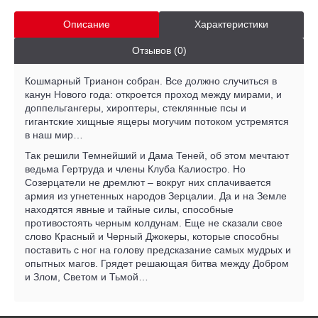
Описание
Характеристики
Отзывов (0)
Кошмарный Трианон собран. Все должно случиться в
канун Нового года: откроется проход между мирами, и
доппельгангеры, хироптеры, стеклянные псы и
гигантские хищные ящеры могучим потоком устремятся
в наш мир…
Так решили Темнейший и Дама Теней, об этом мечтают
ведьма Гертруда и члены Клуба Калиостро. Но
Созерцатели не дремлют – вокруг них сплачивается
армия из угнетенных народов Зерцалии. Да и на Земле
находятся явные и тайные силы, способные
противостоять черным колдунам. Еще не сказали свое
слово Красный и Черный Джокеры, которые способны
поставить с ног на голову предсказание самых мудрых и
опытных магов. Грядет решающая битва между Добром
и Злом, Светом и Тьмой…