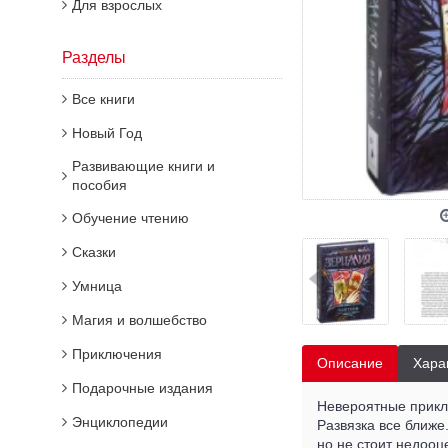
Для взрослых
Разделы
Все книги
Новый Год
Развивающие книги и
пособия
Обучение чтению
Сказки
Умница
Магия и волшебство
Приключения
Описание
Хара
Подарочные издания
Невероятные прикл
Энциклопедии
Развязка все ближе
но не стоит недооц