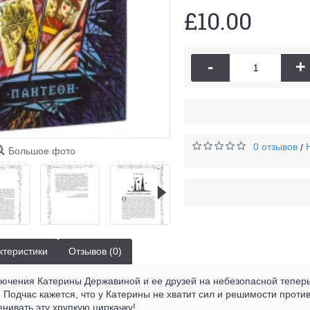
£10.00
-
+
0 отзывов
/
Большое фото
ктеристики
Отзывов (0)
ючения Катерины Державиной и ее друзей на небезопасной теперь
. Подчас кажется, что у Катерины не хватит сил и решимости прот
енивать эту хрупкую циркачку!