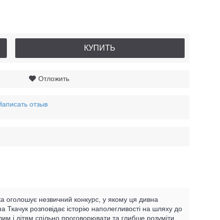
КУПИТЬ
Отложить
Написать отзыв
ка оголошує незвичний конкурс, у якому ця дивна
а Ткачук розповідає історію наполегливості на шляху до
м і дітям спільно проговорювати та глибше розуміти