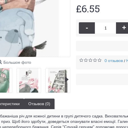
£6.55
-
+
0 отзывов
/
Большое фото
ктеристики
Отзывов (0)
бажаніша річ для кожної дитини в групі дитячого садка. Вихователь
приз. Щоб його здобути, доведеться опанувати власні емоції. Галин
о непереборного бажання. Серія "Слухай серцем" допоможе доросли