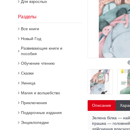
Для взрослых
Разделы
Все книги
Новый Год
Развивающие книги и
пособия
Обучение чтению
Сказки
Умница
Магия и волшебство
Приключения
Описание
Хара
Подарочные издания
Зелена білка — най
Энциклопедии
іграшка — головний 
здійснення власног