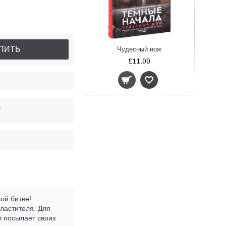
ПИТЬ
Чудесный нож
£11.00
в
ой битве!
ластителя. Для
л посылает своих