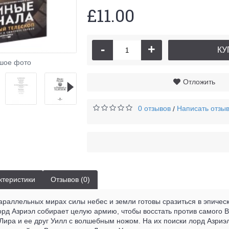
£11.00
-
+
КУ
шое фото
Отложить
0 отзывов
Написать отзы
/
ктеристики
Отзывов (0)
раллельных мирах силы небес и земли готовы сразиться в эпическ
рд Азриэл собирает целую армию, чтобы восстать против самого В
ира и ее друг Уилл с волшебным ножом. На их поиски лорд Азриэ