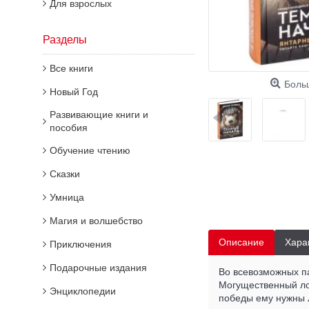
Для взрослых
Разделы
Все книги
Боль
Новый Год
Развивающие книги и
пособия
Обучение чтению
Сказки
Умница
Магия и волшебство
Описание
Хара
Приключения
Подарочные издания
Во всевозможных па
Могущественный ло
Энциклопедии
победы ему нужны Л