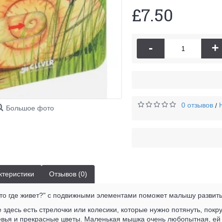
£7.50
-
+
0 отзывов
/
Большое фото
ктеристики
Отзывов (0)
то где живет?" с подвижными элементами поможет малышу развить
 здесь есть стрелочки или колесики, которые нужно потянуть, пок
евья и прекрасные цветы. Маленькая мышка очень любопытная, ей хо