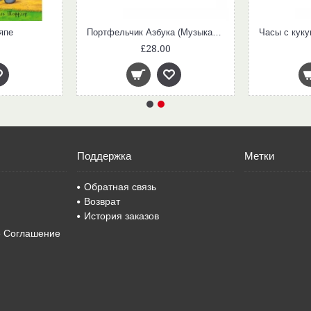
япе
Портфельчик Азбука (Музыкальные пазлы)
£28.00
Поддержка
Метки
Обратная связь
Возврат
История заказов
е Соглашение