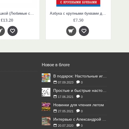
Часы с кукушкой (Любимые сказки о животных)
Азбука с крупными буквами для малышей
£13.20
£7.50
Новое в блоге
В подарок: Настольные игры для Ваших британских друзей
07.09.2023
0
Простые и быстрые настольные игры
17.06.2021
0
Новинки для чтения летом
27.05.2021
0
Интервью с Александрой Литвиной
20.07.2020
0