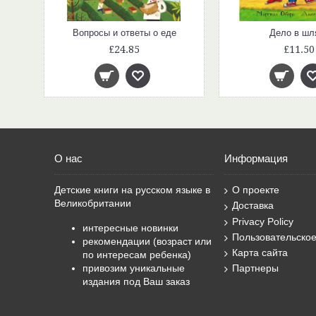
Лето круглый год (Поют ребята и зверята)
Вопросы и ответы о еде
Дело в шл
£24.85
£11.50
О нас
Информация
Детские книги на русском языке в
О проекте
Великобритании
Доставка
Privacy Policy
интересные новинки
Пользовательско
рекомендации (возраст или
Карта сайта
по интересам ребенка)
привозим уникальные
Партнеры
издания под Ваш заказ