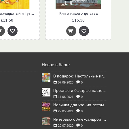
Людвиг Четырнадцатый и Тутта Карлссон
Книга нашего детства
£11.50
£15.50
Новое в блоге
В подарок: Настольные игры для Ваших британских друзей
07.09.2023
0
Простые и быстрые настольные игры
17.06.2021
0
Новинки для чтения летом
27.05.2021
0
Интервью с Александрой Литвиной
20.07.2020
0