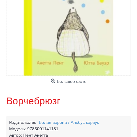
Большое фото
Ворчебрюзг
Издательство:
Белая ворона / Альбус корвус
Модель:
9785001141181
Автор:
Пент Анетта