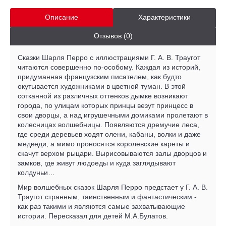
Описание
Характеристики
Отзывов (0)
Сказки Шарля Перро с иллюстрациями Г. А. В. Траугот
читаются совершенно по-особому. Каждая из историй,
придуманная французским писателем, как будто
окутывается художниками в цветной туман. В этой
сотканной из различных оттенков дымке возникают
города, по улицам которых принцы везут принцесс в
свои дворцы, а над игрушечными домиками пролетают в
колесницах волшебницы. Появляются дремучие леса,
где среди деревьев ходят олени, кабаны, волки и даже
медведи, а мимо проносятся королевские кареты и
скачут верхом рыцари. Вырисовываются залы дворцов и
замков, где живут людоеды и куда заглядывают
колдуньи…
Мир волшебных сказок Шарля Перро предстает у Г. А. В.
Траугот странным, таинственным и фантастическим -
как раз такими и являются самые захватывающие
истории. Пересказал для детей М.А.Булатов.