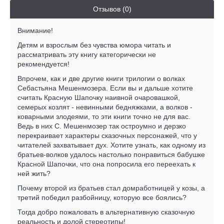
Отзывов (0)
Внимание!
Детям и взрослым без чувства юмора читать и
рассматривать эту книгу категорически не
рекомендуется!
Впрочем, как и две другие книги трилогии о волках
Себастьяна Мешенмозера. Если вы и дальше хотите
считать Красную Шапочку наивной очаровашкой,
семерых козлят - невинными бедняжками, а волков -
коварными злодеями, то эти книги точно не для вас.
Ведь в них С. Мешенмозер так остроумно и дерзко
перекраивает характеры сказочных персонажей, что у
читателей захватывает дух. Хотите узнать, как одному из
братьев-волков удалось настолько понравиться бабушке
Красной Шапочки, что она попросила его переехать к
ней жить?
Почему второй из братьев стал домработницей у козы, а
третий победил разбойницу, которую все боялись?
Тогда добро пожаловать в альтернативную сказочную
реальность и долой стереотипы!