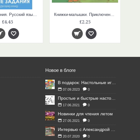
Летние задания. Русский язык. 4 класс
Книжки-малышки. Приключения трёх поросят
£4.45
£2.25
Новое в блоге
В подарок: Настольные игры для Ваших британских друзей
07.09.2023
0
Простые и быстрые настольные игры
17.06.2021
0
Новинки для чтения летом
27.05.2021
0
Интервью с Александрой Литвиной
20.07.2020
0