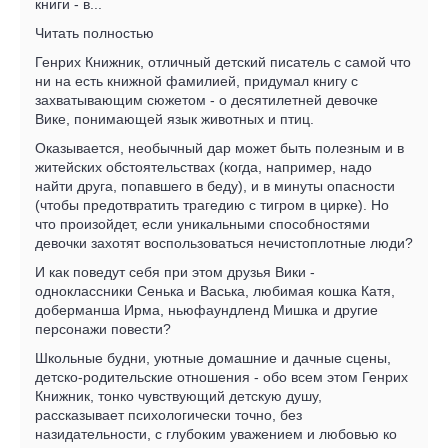
книги - в...
Читать полностью
Генрих Книжник, отличный детский писатель с самой что
ни на есть книжной фамилией, придумал книгу с
захватывающим сюжетом - о десятилетней девочке
Вике, понимающей язык животных и птиц.
Оказывается, необычный дар может быть полезным и в
житейских обстоятельствах (когда, например, надо
найти друга, попавшего в беду), и в минуты опасности
(чтобы предотвратить трагедию с тигром в цирке). Но
что произойдет, если уникальными способностями
девочки захотят воспользоваться нечистоплотные люди?
И как поведут себя при этом друзья Вики -
одноклассники Сенька и Васька, любимая кошка Катя,
доберманша Ирма, ньюфаундленд Мишка и другие
персонажи повести?
Школьные будни, уютные домашние и дачные сцены,
детско-родительские отношения - обо всем этом Генрих
Книжник, тонко чувствующий детскую душу,
рассказывает психологически точно, без
назидательности, с глубоким уважением и любовью ко