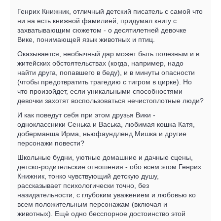
Генрих Книжник, отличный детский писатель с самой что
ни на есть книжной фамилией, придумал книгу с
захватывающим сюжетом - о десятилетней девочке
Вике, понимающей язык животных и птиц.
Оказывается, необычный дар может быть полезным и в
житейских обстоятельствах (когда, например, надо
найти друга, попавшего в беду), и в минуты опасности
(чтобы предотвратить трагедию с тигром в цирке). Но
что произойдет, если уникальными способностями
девочки захотят воспользоваться нечистоплотные люди?
И как поведут себя при этом друзья Вики -
одноклассники Сенька и Васька, любимая кошка Катя,
доберманша Ирма, ньюфаундленд Мишка и другие
персонажи повести?
Школьные будни, уютные домашние и дачные сцены,
детско-родительские отношения - обо всем этом Генрих
Книжник, тонко чувствующий детскую душу,
рассказывает психологически точно, без
назидательности, с глубоким уважением и любовью ко
всем положительным персонажам (включая и
животных). Ещё одно бесспорное достоинство этой