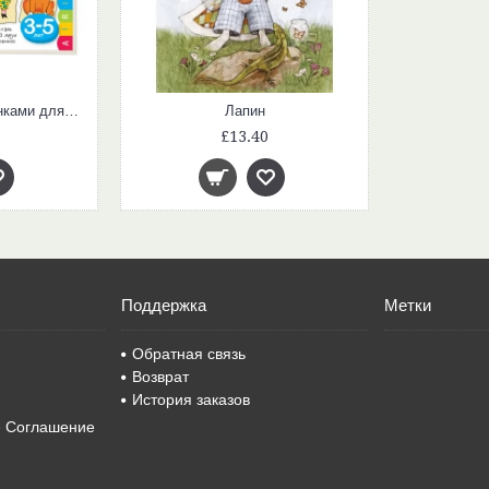
Умные игры с картинками для малышей. КотоВасия (3-5лет)
Лапин
£13.40
Поддержка
Метки
Обратная связь
Возврат
История заказов
е Соглашение