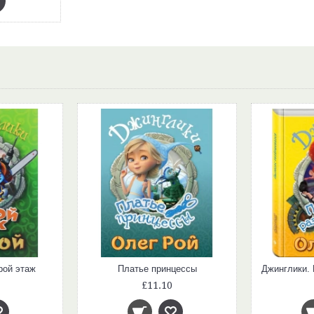
рой этаж
Платье принцессы
£11.10