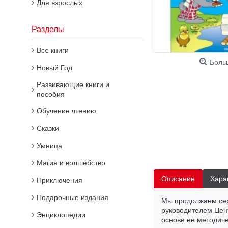
Для взрослых
Разделы
Все книги
Боль
Новый Год
Развивающие книги и
пособия
Обучение чтению
Сказки
Умница
Магия и волшебство
Описание
Хара
Приключения
Подарочные издания
Мы продолжаем сери
руководителем Цен
Энциклопедии
основе ее методиче