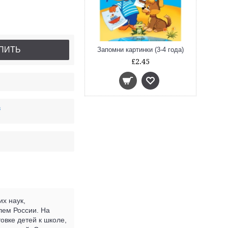
ПИТЬ
Запомни картинки (3-4 года)
£2.45
в
х наук,
лем России. На
овке детей к школе,