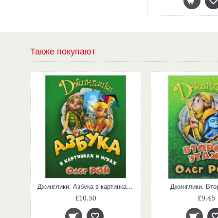
Также покупают
Джинглики. Азбука в картинках и играх
Джинглики. Вто
£10.50
£9.45