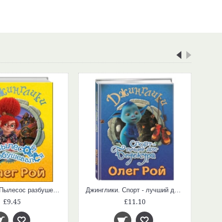
Джинглики. Пылесос разбушевался
Джинглики. Спорт - лучший друг Бедокура
£9.45
£11.10