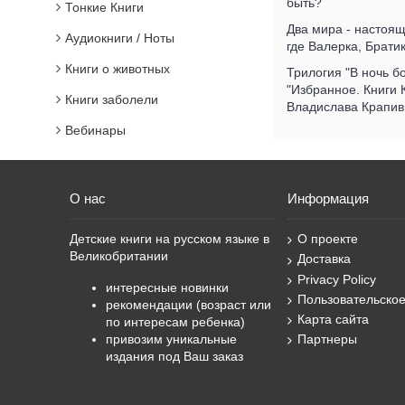
быть?
Тонкие Книги
Два мира - настоящ
Аудиокниги / Ноты
где Валерка, Брат
Книги о животных
Трилогия "В ночь б
"Избранное. Книги
Книги заболели
Владислава Крапив
Вебинары
О нас
Информация
Детские книги на русском языке в
О проекте
Великобритании
Доставка
Privacy Policy
интересные новинки
Пользовательско
рекомендации (возраст или
Карта сайта
по интересам ребенка)
привозим уникальные
Партнеры
издания под Ваш заказ