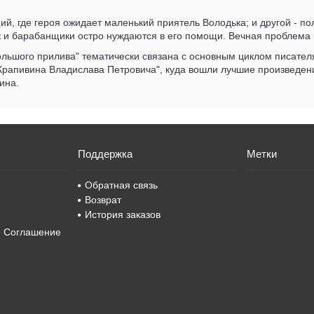
ий, где героя ожидает маленький приятель Володька; и другой - п
ик и барабанщики остро нуждаются в его помощи. Вечная проблем
ольшого прилива" тематически связана с основным циклом писателя
 Крапивина Владислава Петровича", куда вошли лучшие произведен
ина.
Поддержка
Метки
Обратная связь
Возврат
История заказов
е Соглашение