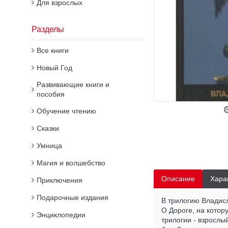
Для взрослых
Разделы
Все книги
Новый Год
Развивающие книги и
пособия
Обучение чтению
Сказки
Умница
Магия и волшебство
Описание
Хара
Приключения
Подарочные издания
В трилогию Владисл
О Дороге, на котор
Энциклопедии
трилогии - взрослый