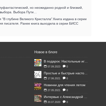
олуфантастический, но неожиданно родной и близкий,
а выбора. Выбора Пути…
 "В глубине Великого Кристалла".Книга издана в серии
ия писателя. Ранее книга выходила в серии БИСС
Новое в блоге
В подарок: Настольные игры для Ваших британских друзей
07.09.2023
0
Простые и быстрые настольные игры
17.06.2021
0
Новинки для чтения летом
27.05.2021
0
Интервью с Александрой Литвиной
20.07.2020
0